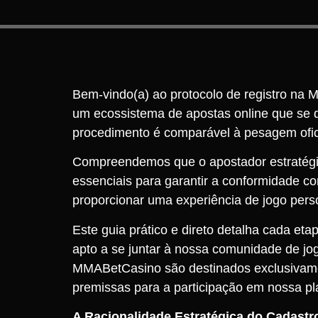
Bem-vindo(a) ao protocolo de registro na 
um ecossistema de apostas online que se di
procedimento é comparável à pesagem ofici
Compreendemos que o apostador estratégico
essenciais para garantir a conformidade co
proporcionar uma experiência de jogo pers
Este guia prático e direto detalha cada et
apto a se juntar à nossa comunidade de jog
MMABetCasino são destinados exclusivamen
premissas para a participação em nossa pl
A Racionalidade Estratégica do Cadast