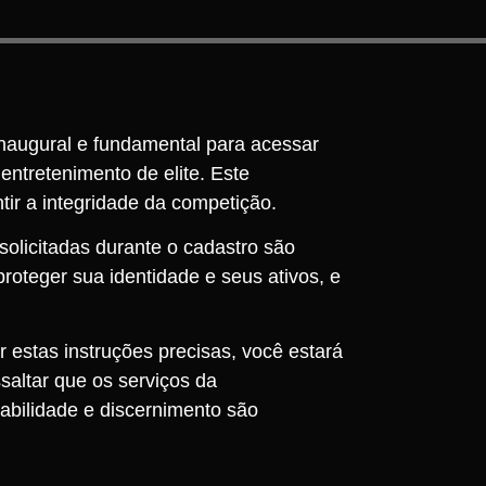
inaugural e fundamental para acessar
entretenimento de elite. Este
ir a integridade da competição.
olicitadas durante o cadastro são
roteger sua identidade e seus ativos, e
 estas instruções precisas, você estará
saltar que os serviços da
abilidade e discernimento são