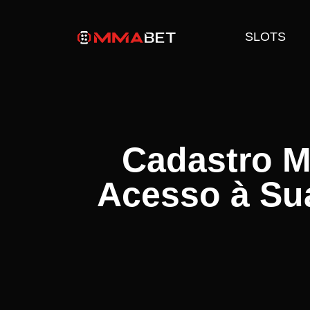
SLOTS
Cadastro M
Acesso à Sua