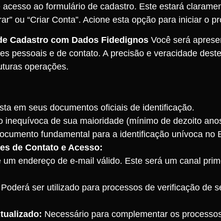
de acesso ao formulário de cadastro. Este estará claram
r” ou “Criar Conta”. Acione esta opção para iniciar o pr
 de Cadastro com Dados Fidedignos
Você será apresen
es pessoais e de contato. A precisão e veracidade deste
uturas operações.
a em seus documentos oficiais de identificação.
o inequívoca de sua maioridade (mínimo de dezoito anos
cumento fundamental para a identificação unívoca no Br
es de Contato e Acesso:
e um endereço de e-mail válido. Este será um canal prim
Poderá ser utilizado para processos de verificação de 
tualizado:
Necessário para complementar os processos 