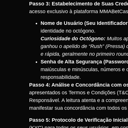
Passo 3: Estabelecimento de Suas Cred
acesso exclusivo à plataforma MMABetCas
Nome de Usuário (Seu Identificador
identidade no octógono.
Curiosidade do Octógono:
Muitos ap
ganhou o apelido de “Rush” (Pressa) 
e rápida, geralmente no primeiro roun
Senha de Alta Segurança (Password
maiúsculas e minúsculas, números e c
responsabilidade.
Passo 4: Análise e Concordância com o
apresentados os Termos e Condições (T&Cs)
Responsável. A leitura atenta e a compree
manifestar sua concordância com todos os 
Passo 5: Protocolo de Verificação Inicia
(KYC) para todos os seus usuários, em co