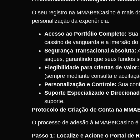
O seu registro na MMABetCasino é mais do
personalização da experiência:
Acesso ao Portfólio Completo:
Sua c
cassino de vanguarda e a imersão do 
Segurança Transacional Absoluta:
A
saques, garantindo que seus fundos 
Elegibilidade para Ofertas de Valor:
(sempre mediante consulta e aceitaç
Personalização e Controle:
Sua conta
Suporte Especializado e Direcionad
suporte.
Protocolo de Criação de Conta na MMAB
O processo de adesão à MMABetCasino é es
Passo 1: Localize e Acione o Portal de