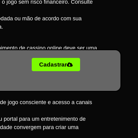
 jogo sem risco financeiro. Consulte
 rodada ou mão de acordo com sua
a.
imento de cassino online deve ser uma
Cadastrar
ossa definir limites pessoais para
e períodos de pausa ou autoexclusão.
ade para assegurar que nossa
 de jogo consciente e acesso a canais
 portal para um entretenimento de
lidade convergem para criar uma