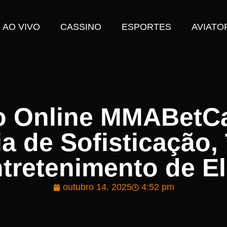
AO VIVO
CASSINO
ESPORTES
AVIATO
o Online MMABetCa
 de Sofisticação,
tretenimento de El
outubro 14, 2025
4:52 pm