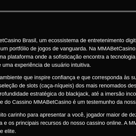
Casino Brasil, um ecossistema de entretenimento digit
e um portfólio de jogos de vanguarda. Na MMABetCasino
uma plataforma onde a sofisticação encontra a tecnologi
uma experiência de usuário intuitiva.
mbiente que inspire confiança e que corresponda às s
seleção de slots (caça-níqueis) dos mais renomados d
profundidade estratégica do blackjack, até a imersão i
nte do Cassino MMABetCasino é um testemunho da nossa
uito carinho para apresentar a você, jogador maior de de
ra e os principais recursos do nosso cassino online. A 
 elite.