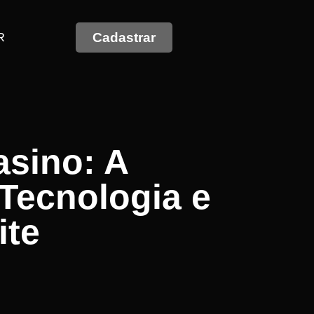
Cadastrar
R
sino: A
 Tecnologia e
ite