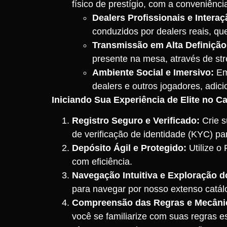
físico de prestígio, com a conveniên
Dealers Profissionais e Inter
conduzidos por dealers reais, qu
Transmissão em Alta Definição
presente na mesa, através de str
Ambiente Social e Imersivo:
Em 
dealers e outros jogadores, adic
Iniciando Sua Experiência de Elite no
Registro Seguro e Verificado:
Crie s
de verificação de identidade (KYC) p
Depósito Ágil e Protegido:
Utilize o
com eficiência.
Navegação Intuitiva e Exploração do
para navegar por nosso extenso catálo
Compreensão das Regras e Mecâni
você se familiarize com suas regras e