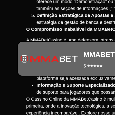
oferece um modo “Demonstração” ou “J
também as seções de informações (“i” 
Definição Estratégica de Apostas e
estratégia de gestão de banca e desfr
O Compromisso Inabalável da MMABetCa
A MMABetCasino é uma defensora intransig
atividade prazerosa, segura e conduzida co
MMABET
Ferramentas de Autogestão:
Oferece
seus depósitos, valores de perdas e
5 ⭐⭐⭐⭐⭐
Prevenção ao Jogo por Menores:
Im
plataforma seja acessada exclusivame
Informação e Suporte Especializado
de suporte para jogadores que possam
O Cassino Online da MMABetCasino é muito
primeira, onde a inovação tecnológica, a 
experiência incomparável. Explore nosso un