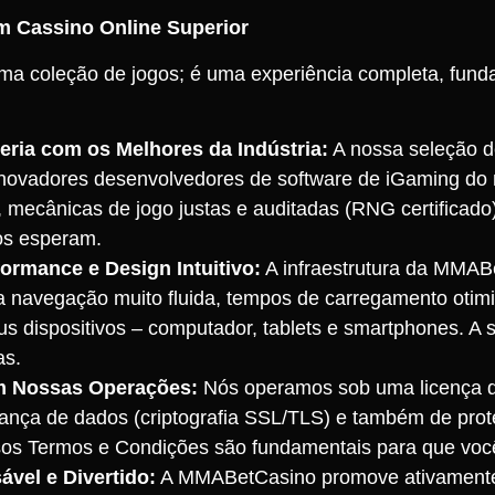
m Cassino Online Superior
 coleção de jogos; é uma experiência completa, fund
eria com os Melhores da Indústria:
A nossa seleção de
inovadores desenvolvedores de software de iGaming do
o, mecânicas de jogo justas e auditadas (RNG certifica
os esperam.
ormance e Design Intuitivo:
A infraestrutura da MMAB
 navegação muito fluida, tempos de carregamento otimi
us dispositivos – computador, tablets e smartphones. A
as.
em Nossas Operações:
Nós operamos sob uma licença d
rança de dados (criptografia SSL/TLS) e também de prot
sos Termos e Condições são fundamentais para que voc
el e Divertido:
A MMABetCasino promove ativamente