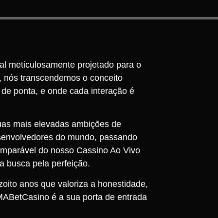
al meticulosamente projetado para o
, nós transcendemos o conceito
a de ponta, e onde cada interação é
uas mais elevadas ambições de
esenvolvedores do mundo, passando
ncomparável do nosso Cassino Ao Vivo
 busca pela perfeição.
zoito anos que valoriza a honestidade,
MMABetCasino é a sua porta de entrada