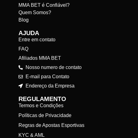
MMA BET é Confiável?
Quem Somos?
Blog
AJUDA
Entre em contato
FAQ
Afiliados MMA BET
Nosso numero de contato
E-mail para Contato
Endereço da Empresa
REGULAMENTO
Termos e Condições
Políticas de Privacidade
Regras de Apostas Esportivas
KYC & AML