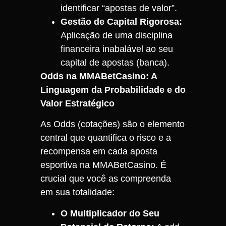
identificar “apostas de valor”.
Gestão de Capital Rigorosa:
Aplicação de uma disciplina
financeira inabalável ao seu
capital de apostas (banca).
Odds na MMABetCasino: A
Linguagem da Probabilidade e do
Valor Estratégico
As Odds (cotações) são o elemento
central que quantifica o risco e a
recompensa em cada aposta
esportiva na MMABetCasino. É
crucial que você as compreenda
em sua totalidade:
O Multiplicador do Seu