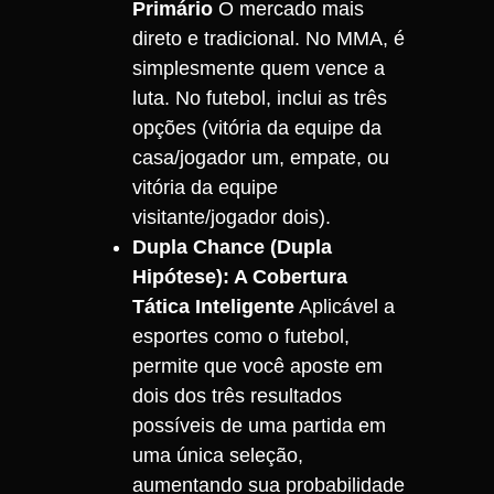
Primário
O mercado mais
direto e tradicional. No MMA, é
simplesmente quem vence a
luta. No futebol, inclui as três
opções (vitória da equipe da
casa/jogador um, empate, ou
vitória da equipe
visitante/jogador dois).
Dupla Chance (Dupla
Hipótese): A Cobertura
Tática Inteligente
Aplicável a
esportes como o futebol,
permite que você aposte em
dois dos três resultados
possíveis de uma partida em
uma única seleção,
aumentando sua probabilidade