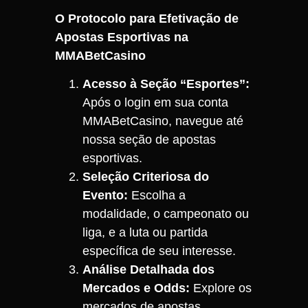
O Protocolo para Efetivação de
Apostas Esportivas na
MMABetCasino
Acesso à Seção “Esportes”:
Após o login em sua conta
MMABetCasino, navegue até
nossa seção de apostas
esportivas.
Seleção Criteriosa do
Evento:
Escolha a
modalidade, o campeonato ou
liga, e a luta ou partida
específica de seu interesse.
Análise Detalhada dos
Mercados e Odds:
Explore os
mercados de apostas