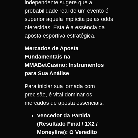
independente sugere que a
probabilidade real de um evento é
superior àquela implícita pelas odds
oferecidas. Esta é a essência da
aposta esportiva estratégica.
Mercados de Aposta
Fundamentais na
MMABetCasino: Instrumentos
para Sua Análise
Para iniciar sua jornada com
precisão, é vital dominar os
mercados de aposta essenciais:
Vencedor da Partida
(Resultado Final / 1X2 /
Moneyline): O Veredito