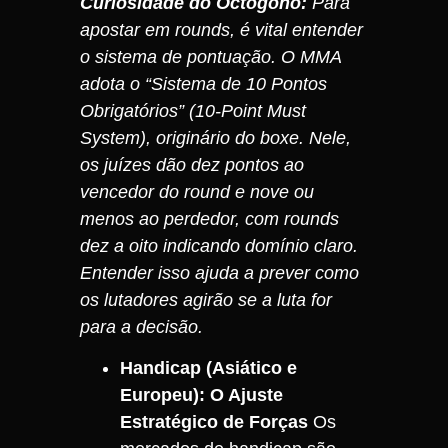
Curiosidade do Octógono:
Para
apostar em rounds, é vital entender
o sistema de pontuação. O MMA
adota o “Sistema de 10 Pontos
Obrigatórios” (10-Point Must
System), originário do boxe. Nele,
os juízes dão dez pontos ao
vencedor do round e nove ou
menos ao perdedor, com rounds
dez a oito indicando domínio claro.
Entender isso ajuda a prever como
os lutadores agirão se a luta for
para a decisão.
Handicap (Asiático e
Europeu): O Ajuste
Estratégico de Forças
Os