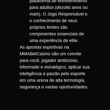
plataforma de entretenimento
para adultos (dezoito anos ou
mais). O Jogo Responsável e
o conhecimento de seus
próprios limites são
componentes essenciais de
uma experiência de elite.
As apostas esportivas na
MMABetCasino são um convite
para você, jogador ambicioso,
informado e estratégico, aplicar sua
inteligência e paixão pelo esporte
em uma arena de alta tecnologia,
segurança e vastas oportunidades.