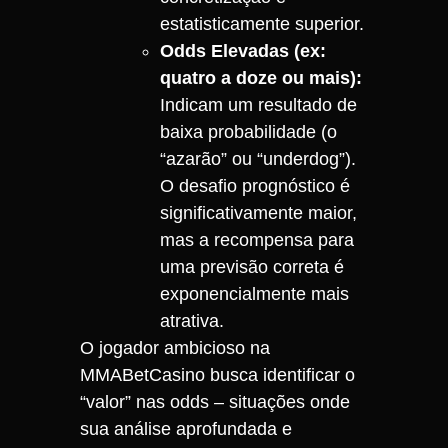
estatisticamente superior.
Odds Elevadas (ex:
quatro a doze ou mais):
Indicam um resultado de
baixa probabilidade (o
“azarão” ou “underdog”).
O desafio prognóstico é
significativamente maior,
mas a recompensa para
uma previsão correta é
exponencialmente mais
atrativa.
O jogador ambicioso na
MMABetCasino busca identificar o
“valor” nas odds – situações onde
sua análise aprofundada e