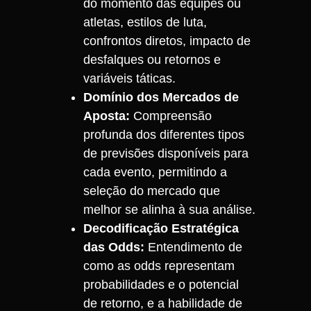
do momento das equipes ou
atletas, estilos de luta,
confrontos diretos, impacto de
desfalques ou retornos e
variáveis táticas.
Domínio dos Mercados de
Aposta:
Compreensão
profunda dos diferentes tipos
de previsões disponíveis para
cada evento, permitindo a
seleção do mercado que
melhor se alinha à sua análise.
Decodificação Estratégica
das Odds:
Entendimento de
como as odds representam
probabilidades e o potencial
de retorno, e a habilidade de