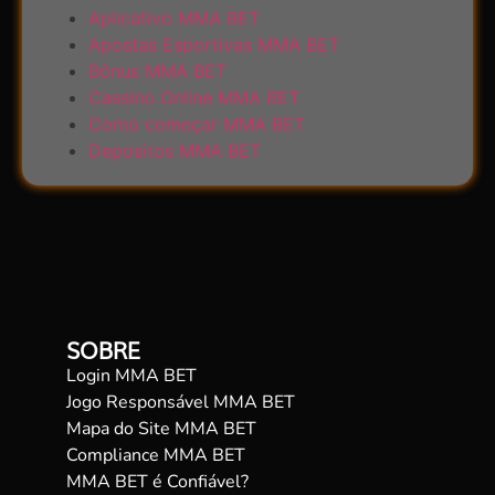
Aplicativo MMA BET
Apostas Esportivas MMA BET
Bônus MMA BET
Cassino Online MMA BET
Como começar MMA BET
Depositos MMA BET
SOBRE
Login MMA BET
Jogo Responsável MMA BET
Mapa do Site MMA BET
Compliance MMA BET
MMA BET é Confiável?