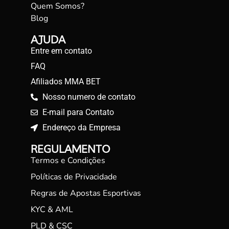
Quem Somos?
Blog
AJUDA
Entre em contato
FAQ
Afiliados MMA BET
Nosso numero de contato
E-mail para Contato
Endereço da Empresa
REGULAMENTO
Termos e Condições
Políticas de Privacidade
Regras de Apostas Esportivas
KYC & AML
PLD & CSC