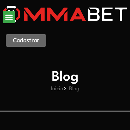
Cadastrar
Blog
Inicio
Blog