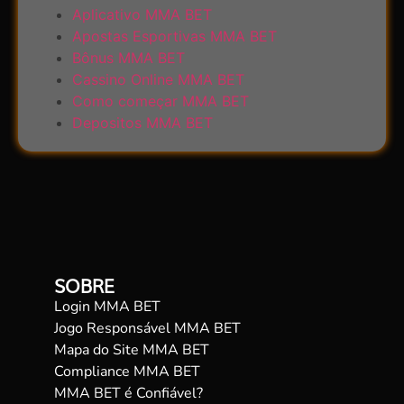
Aplicativo MMA BET
Apostas Esportivas MMA BET
Bônus MMA BET
Cassino Online MMA BET
Como começar MMA BET
Depositos MMA BET
SOBRE
Login MMA BET
Jogo Responsável MMA BET
Mapa do Site MMA BET
Compliance MMA BET
MMA BET é Confiável?