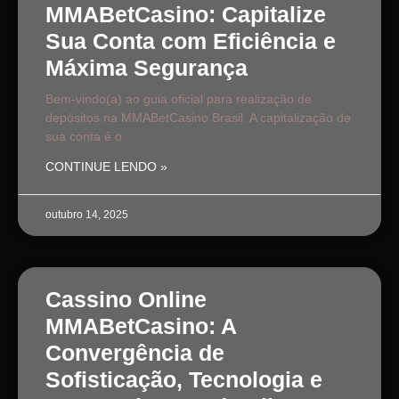
MMABetCasino: Capitalize
Sua Conta com Eficiência e
Máxima Segurança
Bem-vindo(a) ao guia oficial para realização de
depósitos na MMABetCasino Brasil. A capitalização de
sua conta é o
CONTINUE LENDO »
outubro 14, 2025
Cassino Online
MMABetCasino: A
Convergência de
Sofisticação, Tecnologia e