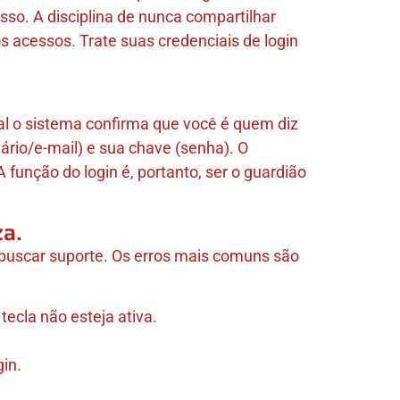
asso. A disciplina de nunca compartilhar
 acessos. Trate suas credenciais de login
ual o sistema confirma que você é quem diz
rio/e-mail) e sua chave (senha). O
função do login é, portanto, ser o guardião
za.
 buscar suporte. Os erros mais comuns são
ecla não esteja ativa.
in.