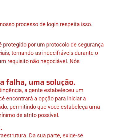
 nosso processo de login respeita isso.
é protegido por um protocolo de segurança
ais, tornando-as indecifráveis durante o
 um requisito não negociável. Nós
a falha, uma solução.
tingência, a gente estabeleceu um
ê encontrará a opção para iniciar a
rado, permitindo que você estabeleça uma
ínimo de atrito possível.
.
estrutura. Da sua parte, exige-se