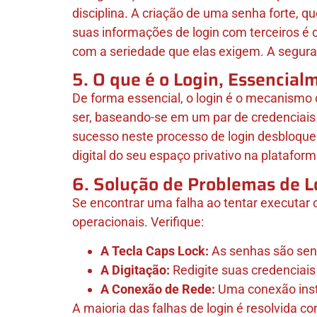
disciplina. A criação de uma senha forte, q
suas informações de login com terceiros é 
com a seriedade que elas exigem. A segur
5. O que é o Login, Essencial
De forma essencial, o login é o mecanismo d
ser, baseando-se em um par de credenciais 
sucesso neste processo de login desbloquei
digital do seu espaço privativo na platafor
6. Solução de Problemas de L
Se encontrar uma falha ao tentar executar
operacionais. Verifique:
A Tecla Caps Lock:
As senhas são sensí
A Digitação:
Redigite suas credenciais 
A Conexão de Rede:
Uma conexão instá
A maioria das falhas de login é resolvida c