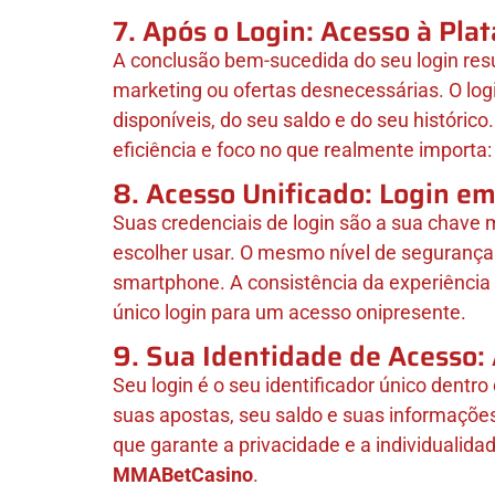
7. Após o Login: Acesso à Pla
A conclusão bem-sucedida do seu login res
marketing ou ofertas desnecessárias. O log
disponíveis, do seu saldo e do seu histórico.
eficiência e foco no que realmente importa: 
8. Acesso Unificado: Login em
Suas credenciais de login são a sua chave 
escolher usar. O mesmo nível de segurança 
smartphone. A consistência da experiência 
único login para um acesso onipresente.
9. Sua Identidade de Acesso:
Seu login é o seu identificador único dentr
suas apostas, seu saldo e suas informações
que garante a privacidade e a individualida
MMABetCasino
.