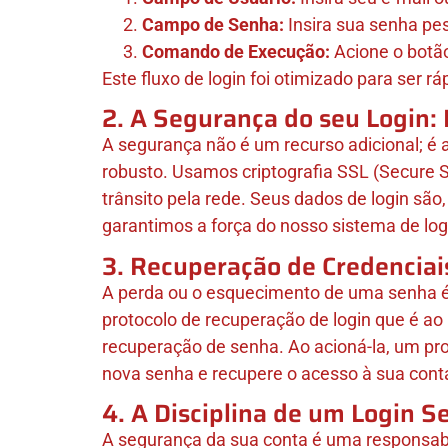
Campo de Senha:
Insira sua senha pes
Comando de Execução:
Acione o botão
Este fluxo de login foi otimizado para ser r
2. A Segurança do seu Login: 
A segurança não é um recurso adicional; é 
robusto. Usamos criptografia SSL (Secure S
trânsito pela rede. Seus dados de login são
garantimos a força do nosso sistema de log
3. Recuperação de Credenciai
A perda ou o esquecimento de uma senha é
protocolo de recuperação de login que é ao
recuperação de senha. Ao acioná-la, um pro
nova senha e recupere o acesso à sua conta.
4. A Disciplina de um Login S
A segurança da sua conta é uma responsabil